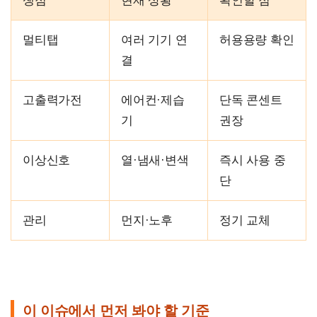
쟁점
현재 상황
확인할 점
멀티탭
여러 기기 연
허용용량 확인
결
고출력가전
에어컨·제습
단독 콘센트
기
권장
이상신호
열·냄새·변색
즉시 사용 중
단
관리
먼지·노후
정기 교체
이 이슈에서 먼저 봐야 할 기준