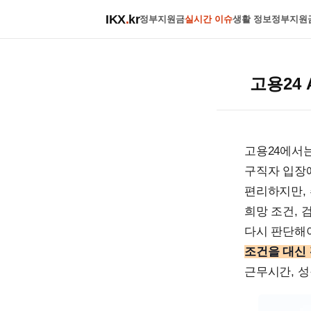
IKX
.
kr
정부지원금
실시간 이슈
생활 정보
정부지원
고용24
고용24에서는
구직자 입장
편리하지만, 
희망 조건, 
다시 판단해
조건을 대신
근무시간, 성