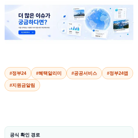
#정부24
#혜택알리미
#공공서비스
#정부24앱
#지원금알림
공식 확인 경로