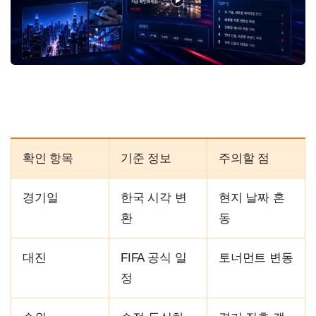
확인 항목
기준 정보
주의할 점
경기일
한국 시각 변
현지 날짜 혼
환
동
대진
FIFA 공식 일
토너먼트 변동
정