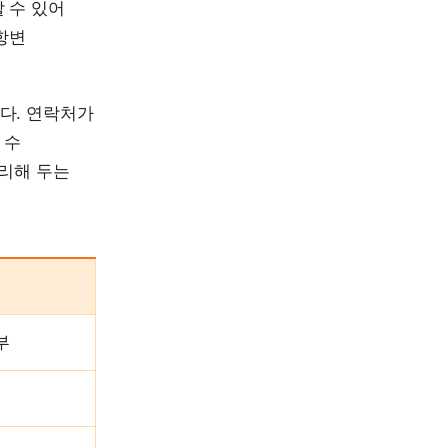
 수 있어
항변
다. 연락처가
 수
정리해 두는
부