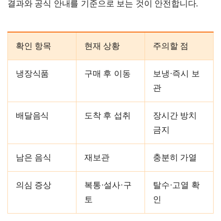
결과와 공식 안내를 기준으로 보는 것이 안전합니다.
확인 항목
현재 상황
주의할 점
냉장식품
구매 후 이동
보냉·즉시 보
관
배달음식
도착 후 섭취
장시간 방치
금지
남은 음식
재보관
충분히 가열
의심 증상
복통·설사·구
탈수·고열 확
토
인