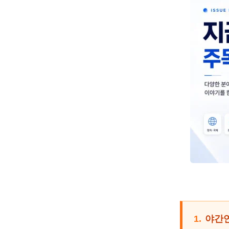
1.
야간연