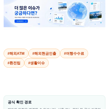
#해외ATM
#해외현금인출
#여행수수료
#환전팁
#생활이슈
공식 확인 경로