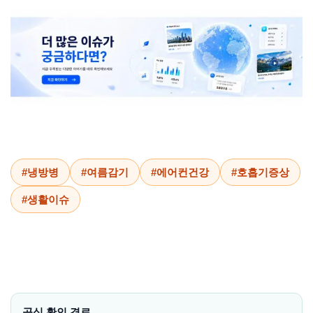
#냉방병
#여름감기
#에어컨건강
#호흡기증상
#생활이슈
공식 확인 경로