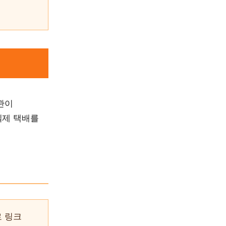
관이
실제 택배를
로 링크