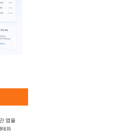
만 앱을
상태와