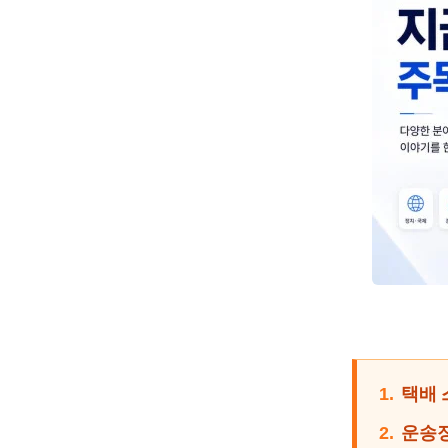
1.
택배 
2.
운송장